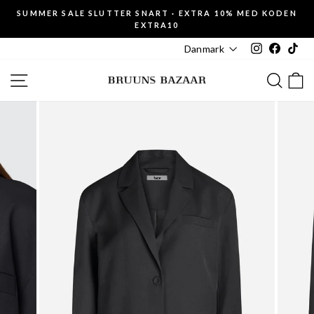
Fortsæt
SUMMER SALE SLUTTER SNART · EXTRA 10% MED KODEN
til
EXTRA10
Pause
indhold
slideshow
Instagram
Faceboo
Tik
Danmark
SIDE NAVIGATION
SØG
K