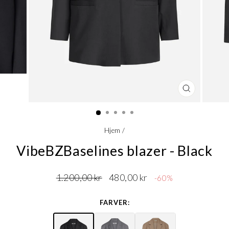
LUK
(ESC)
Hjem
/
VibeBZBaselines blazer - Black
Normalpris
Udsalgspris
1.200,00 kr
480,00 kr
-60%
FARVER: