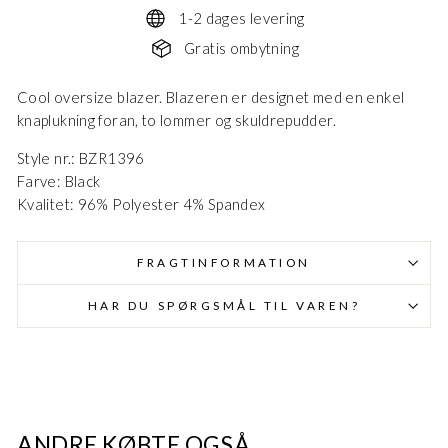
1-2 dages levering
Gratis ombytning
Cool oversize blazer. Blazeren er designet med en enkel
knaplukning foran, to lommer og skuldrepudder.
Danmark - DK
DKK
Style nr.: BZR1396
Farve: Black
Kvalitet: 96% Polyester 4% Spandex
EU - EU
EUR
FRAGTINFORMATION
Nederlands - NL
EUR
HAR DU SPØRGSMÅL TIL VAREN?
Deutschland - DE
EUR
ANDRE KØBTE OGSÅ