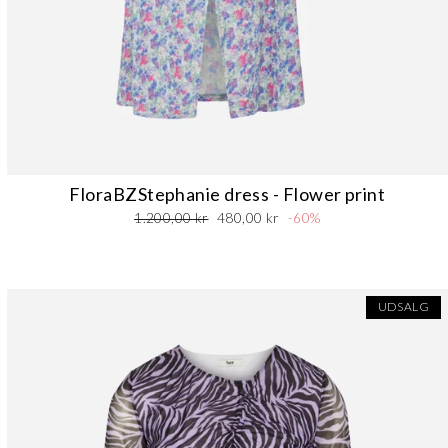
FloraBZStephanie dress - Flower print
Normalpris
Udsalgspris
1.200,00 kr
480,00 kr
-60%
UDSALG