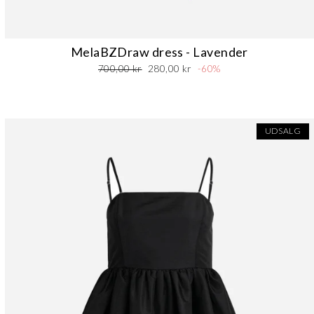
MelaBZDraw dress - Lavender
Normalpris
Udsalgspris
700,00 kr
280,00 kr
-60%
UDSALG