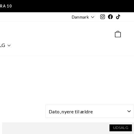
TRA10
Instagram
Facebook
TikTok
Danmark
KUR
LG
SORTERING
UDSALG