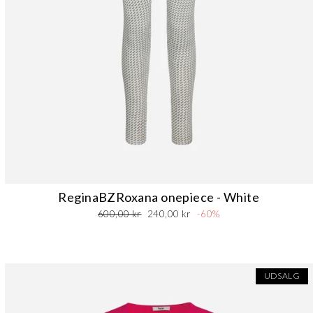
ReginaBZRoxana onepiece - White
Normalpris
Udsalgspris
600,00 kr
240,00 kr
-60%
UDSALG