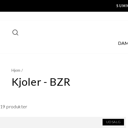
Fortsæt
SUMM
til
indhold
SØG
DA
Hjem
/
Kjoler - BZR
19 produkter
UDSALG