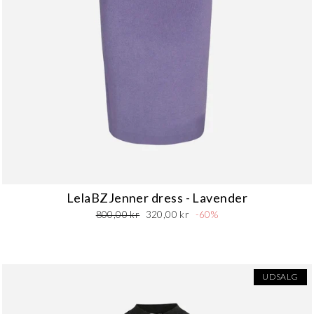
LelaBZJenner dress - Lavender
Normalpris
Udsalgspris
800,00 kr
320,00 kr
-60%
UDSALG