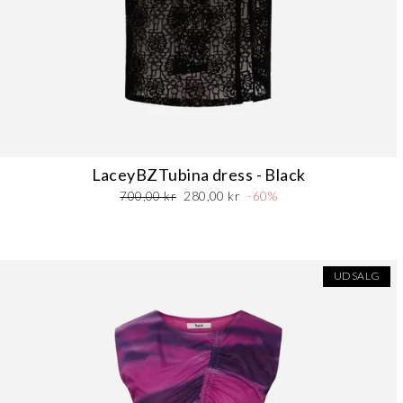
LaceyBZTubina dress - Black
Normalpris
Udsalgspris
700,00 kr
280,00 kr
-60%
UDSALG