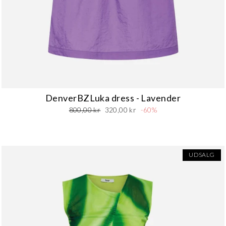
DenverBZLuka dress - Lavender
Normalpris
Udsalgspris
800,00 kr
320,00 kr
-60%
UDSALG