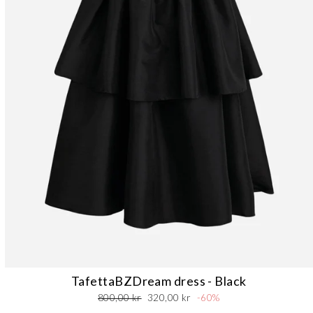
TafettaBZDream dress - Black
Normalpris
Udsalgspris
800,00 kr
320,00 kr
-60%