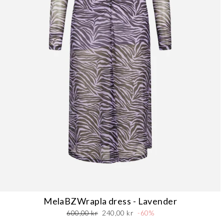
FØDSELSDAG
Bl
*Velkomstrabatten gælder ikke ne
dine oplysninger, i vores
personda
MelaBZWrapla dress - Lavender
Normalpris
Udsalgspris
600,00 kr
240,00 kr
-60%