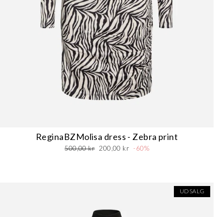
ReginaBZMolisa dress - Zebra print
Normalpris
Udsalgspris
500,00 kr
200,00 kr
-60%
UDSALG