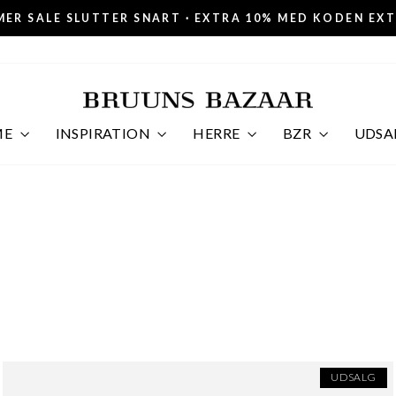
ER SALE SLUTTER SNART · EXTRA 10% MED KODEN EX
Pause
slideshow
ME
INSPIRATION
HERRE
BZR
UDSA
UDSALG