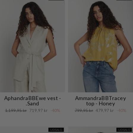
AphandraBBEwe vest -
AmmandraBBTracey
.Sand
top - Honey
Normalpris
Udsalgspris
Normalpris
Udsalgspris
1.199,95 kr
719,97 kr
-40%
799,95 kr
479,97 kr
-40%
UDSALG
UDSALG