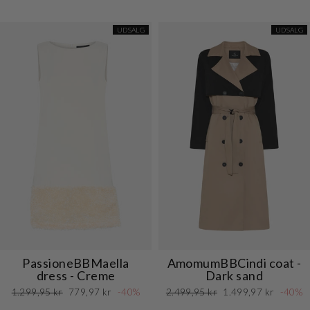
UDSALG
UDSALG
PassioneBBMaella
AmomumBBCindi coat -
dress - Creme
Dark sand
Normalpris
Udsalgspris
Normalpris
Udsalgspris
1.299,95 kr
779,97 kr
-40%
2.499,95 kr
1.499,97 kr
-40%