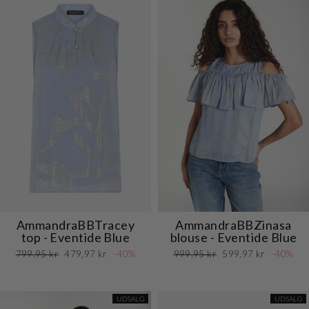
AmmandraBBTracey
AmmandraBBZinasa
top - Eventide Blue
blouse - Eventide Blue
Normalpris
Udsalgspris
Normalpris
Udsalgspris
799,95 kr
479,97 kr
-40%
999,95 kr
599,97 kr
-40%
UDSALG
UDSALG