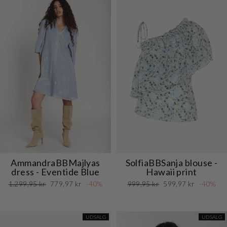
AmmandraBBMajlyas
SolfiaBBSanja blouse -
dress - Eventide Blue
Hawaii print
Normalpris
Udsalgspris
Normalpris
Udsalgspris
1.299,95 kr
779,97 kr
-40%
999,95 kr
599,97 kr
-40%
UDSALG
UDSALG