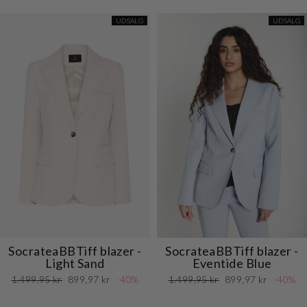
UDSALG
UDSALG
SocrateaBBTiff blazer -
SocrateaBBTiff blazer -
Light Sand
Eventide Blue
Normalpris
Udsalgspris
Normalpris
Udsalgspris
1.499,95 kr
899,97 kr
-40%
1.499,95 kr
899,97 kr
-40%