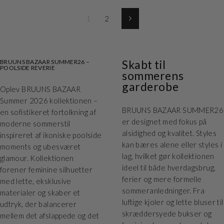
1
2
Næste
Skabt til
BRUUNS BAZAAR SUMMER26 –
POOLSIDE REVERIE
sommerens
garderobe
Oplev BRUUNS BAZAAR
Summer 2026 kollektionen –
BRUUNS BAZAAR SUMMER26
en sofistikeret fortolkning af
er designet med fokus på
moderne sommerstil
alsidighed og kvalitet. Styles
inspireret af ikoniske poolside
kan bæres alene eller styles i
moments og ubesværet
lag, hvilket gør kollektionen
glamour. Kollektionen
ideel til både hverdagsbrug,
forener feminine silhuetter
ferier og mere formelle
med lette, eksklusive
sommeranledninger. Fra
materialer og skaber et
luftige kjoler og lette bluser til
udtryk, der balancerer
skræddersyede bukser og
mellem det afslappede og det