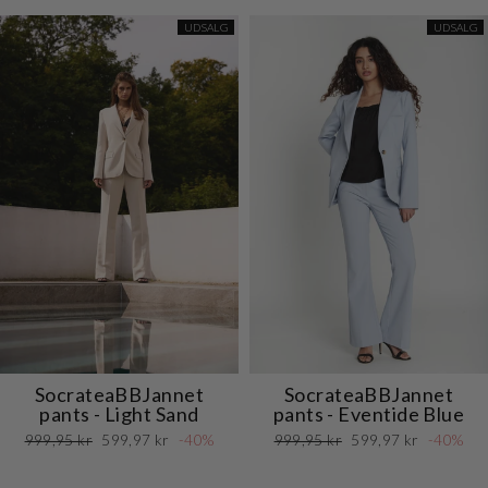
UDSALG
UDSALG
SocrateaBBJannet
SocrateaBBJannet
pants - Light Sand
pants - Eventide Blue
Normalpris
Udsalgspris
Normalpris
Udsalgspris
999,95 kr
599,97 kr
-40%
999,95 kr
599,97 kr
-40%