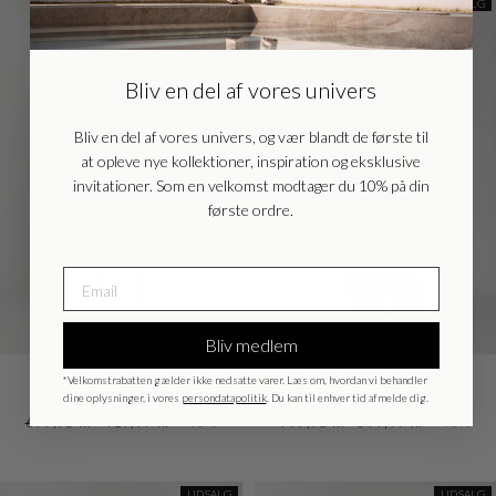
UDSALG
UDSALG
EU - EU
EUR
Bliv en del af vores univers
Nederlands - NL
EUR
Bliv en del af vores univers, og vær blandt de første til
at opleve nye kollektioner, inspiration og eksklusive
Deutschland - DE
EUR
invitationer. Som en velkomst modtager du 10% på din
første ordre.
Bliv medlem
AphandraBBWinnia
AphandraBBHannah
*Velkomstrabatten gælder ikke nedsatte varer. Læs om, hvordan vi behandler
shorts - .Sand
pants - Black
dine oplysninger, i vores
persondatapolitik
. Du kan til enhver tid afmelde dig.
Normalpris
Udsalgspris
Normalpris
Udsalgspris
699,95 kr
419,97 kr
-40%
999,95 kr
599,97 kr
-40%
UDSALG
UDSALG