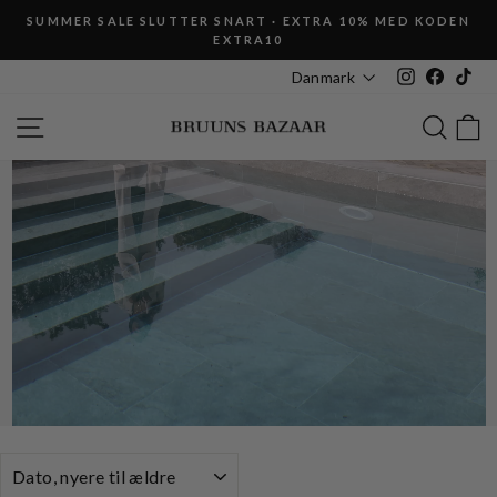
Fortsæt
SUMMER SALE SLUTTER SNART · EXTRA 10% MED KODEN
til
EXTRA10
Pause
indhold
slideshow
Instagram
Faceboo
Tik
Danmark
SIDE NAVIGATION
SØG
K
SORTERING