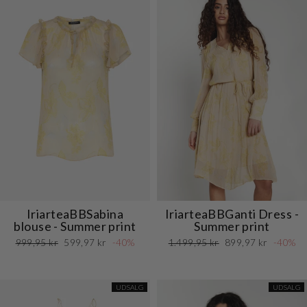
IriarteaBBSabina
IriarteaBBGanti Dress -
blouse - Summer print
Summer print
Normalpris
Udsalgspris
Normalpris
Udsalgspris
999,95 kr
599,97 kr
-40%
1.499,95 kr
899,97 kr
-40%
UDSALG
UDSALG