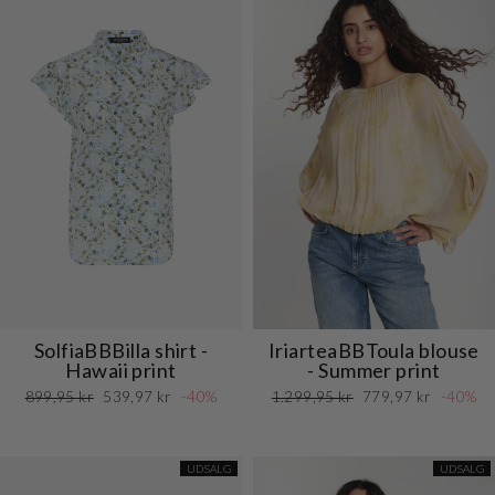
SolfiaBBBilla shirt -
IriarteaBBToula blouse
Hawaii print
- Summer print
Normalpris
Udsalgspris
Normalpris
Udsalgspris
899,95 kr
539,97 kr
-40%
1.299,95 kr
779,97 kr
-40%
UDSALG
UDSALG