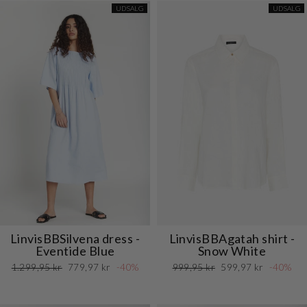
UDSALG
UDSALG
LinvisBBSilvena dress -
LinvisBBAgatah shirt -
Eventide Blue
Snow White
Normalpris
Udsalgspris
Normalpris
Udsalgspris
1.299,95 kr
779,97 kr
-40%
999,95 kr
599,97 kr
-40%