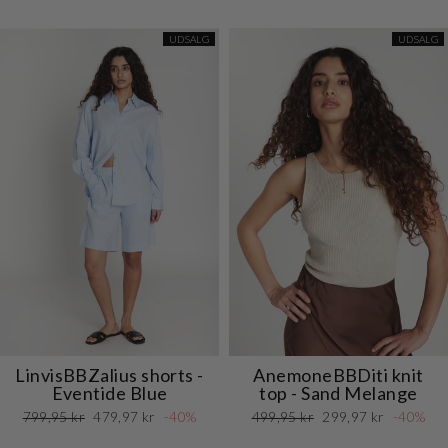
UDSALG
UDSALG
LinvisBBZalius shorts -
AnemoneBBDiti knit
Eventide Blue
top - Sand Melange
Normalpris
Udsalgspris
Normalpris
Udsalgspris
799,95 kr
479,97 kr
-40%
499,95 kr
299,97 kr
-40%