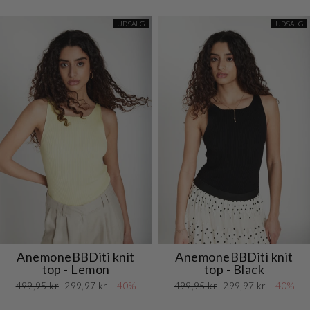
UDSALG
UDSALG
AnemoneBBDiti knit
AnemoneBBDiti knit
top - Lemon
top - Black
Normalpris
Udsalgspris
Normalpris
Udsalgspris
499,95 kr
299,97 kr
-40%
499,95 kr
299,97 kr
-40%