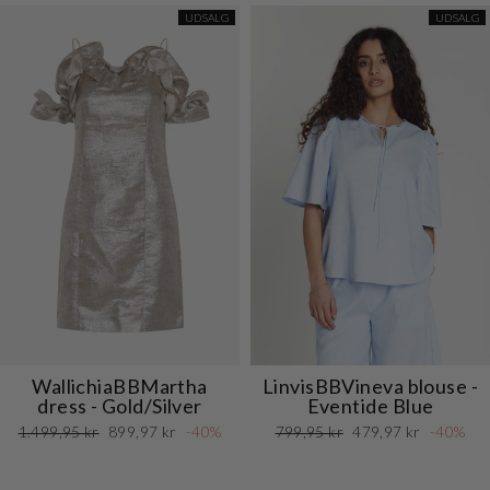
UDSALG
UDSALG
WallichiaBBMartha
LinvisBBVineva blouse -
dress - Gold/Silver
Eventide Blue
Normalpris
Udsalgspris
Normalpris
Udsalgspris
1.499,95 kr
899,97 kr
-40%
799,95 kr
479,97 kr
-40%