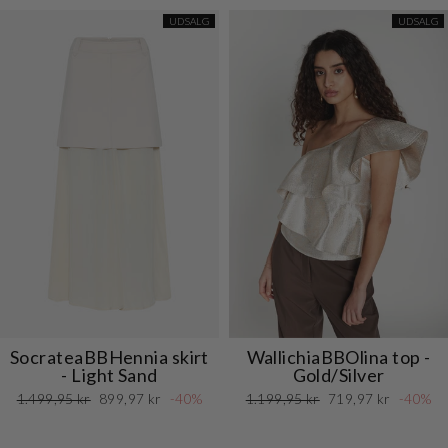
UDSALG
UDSALG
SocrateaBBHennia skirt
WallichiaBBOlina top -
- Light Sand
Gold/Silver
Normalpris
Udsalgspris
Normalpris
Udsalgspris
1.499,95 kr
899,97 kr
-40%
1.199,95 kr
719,97 kr
-40%