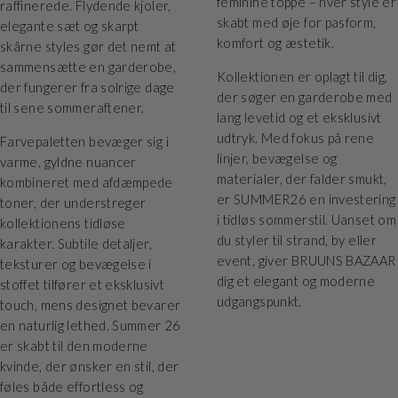
feminine toppe – hver style er
raffinerede. Flydende kjoler,
skabt med øje for pasform,
elegante sæt og skarpt
komfort og æstetik.
skårne styles gør det nemt at
sammensætte en garderobe,
Kollektionen er oplagt til dig,
der fungerer fra solrige dage
der søger en garderobe med
til sene sommeraftener.
lang levetid og et eksklusivt
udtryk. Med fokus på rene
Farvepaletten bevæger sig i
linjer, bevægelse og
varme, gyldne nuancer
materialer, der falder smukt,
kombineret med afdæmpede
er SUMMER26 en investering
toner, der understreger
i tidløs sommerstil. Uanset om
kollektionens tidløse
du styler til strand, by eller
karakter. Subtile detaljer,
event, giver BRUUNS BAZAAR
teksturer og bevægelse i
dig et elegant og moderne
stoffet tilfører et eksklusivt
udgangspunkt.
touch, mens designet bevarer
en naturlig lethed. Summer 26
er skabt til den moderne
kvinde, der ønsker en stil, der
føles både effortless og