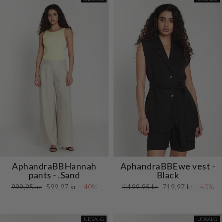
AphandraBBHannah
AphandraBBEwe vest -
pants - .Sand
Black
Normalpris
Udsalgspris
Normalpris
Udsalgspris
999,95 kr
599,97 kr
-40%
1.199,95 kr
719,97 kr
-40%
UDSALG
UDSALG