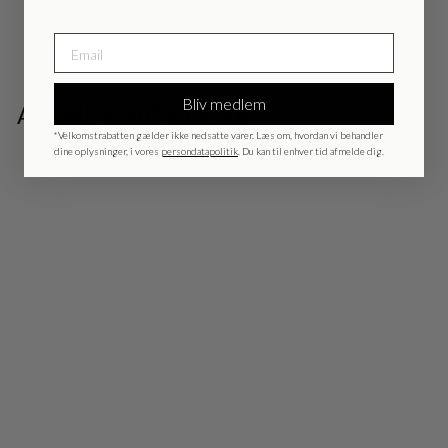
Bliv medlem
ANDRE KØBTE OGSÅ
*Velkomstrabatten gælder ikke nedsatte varer. Læs om, hvordan vi behandler
dine oplysninger, i vores
persondatapolitik
. Du kan til enhver tid afmelde dig.
UDSALG
BrassicaBBCilla
bukser - Silver