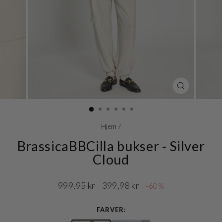
LUK
(ESC)
Hjem
/
BrassicaBBCilla bukser - Silver
Cloud
Normalpris
Udsalgspris
999,95 kr
399,98 kr
-60%
FARVER: