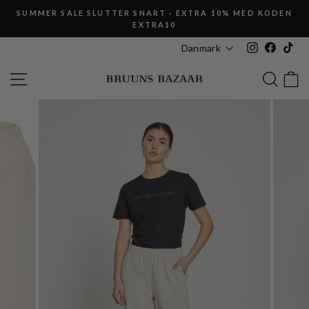
Fortsæt
SUMMER SALE SLUTTER SNART · EXTRA 10% MED KODEN
til
EXTRA10
Pause
indhold
slideshow
Instagram
Faceboo
Tik
Danmark
SIDE NAVIGATION
SØG
K