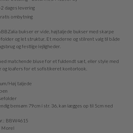
-2 dages levering
ratis ombytning
BBZalia bukser er vide, højtaljede bukser med skarpe
folder og let struktur. Et moderne og stilrent valg til både
gsbrug og festlige lejligheder.
ed matchende bluse for et fuldendt sæt, eller style med
e og loafers for et sofistikeret kontorlook.
um/Høj taljede
 ben
sefolder
endig bensøm 79cm i str. 36, kan lægges op til 5cm ned
 nr.: BBW4615
: Morel