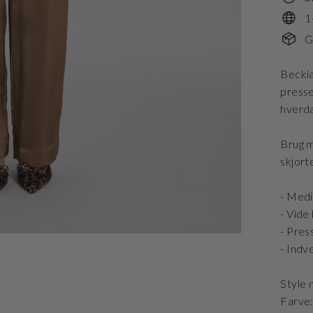
1
G
Beckia
presse
hverda
Brug m
skjort
- Medi
- Vide
- Pres
- Indv
Style
Farve