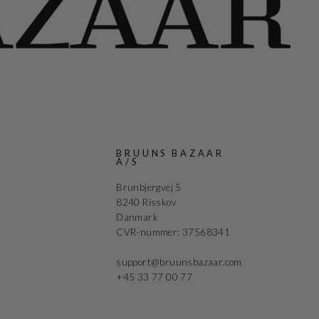
G
BRUUNS BAZAAR
A/S
Brunbjergvej 5
8240 Risskov
Danmark
CVR-nummer: 37568341
support@bruunsbazaar.com
+45 33 77 00 77