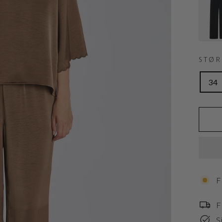
STØ
34
F
F
S