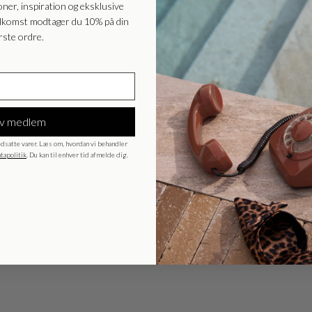
oner, inspiration og eksklusive
elkomst modtager du 10% på din
EU - EU
EUR
rste ordre.
Nederlands - NL
EUR
Deutschland - DE
EUR
iv medlem
dsatte varer. Læs om, hvordan vi behandler
tapolitik
. Du kan til enhver tid afmelde dig.