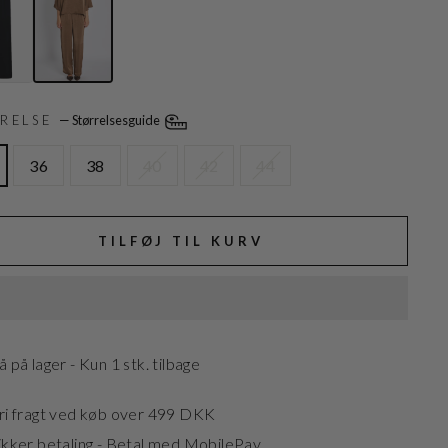
RRELSE
—
Størrelsesguide
36
38
40
42
44
TILFØJ TIL KURV
å på lager - Kun 1 stk. tilbage
ri fragt ved køb over 499 DKK
ikker betaling - Betal med MobilePay