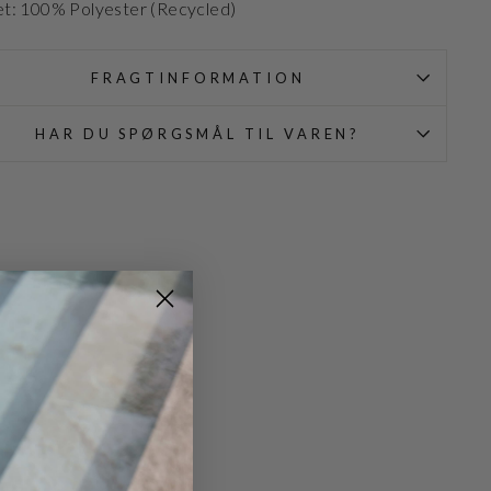
et: 100% Polyester (Recycled)
FRAGTINFORMATION
HAR DU SPØRGSMÅL TIL VAREN?