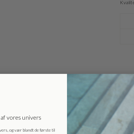
Kvalit
 af vores univers
Danmark - DK
DKK
vers, og vær blandt de første til