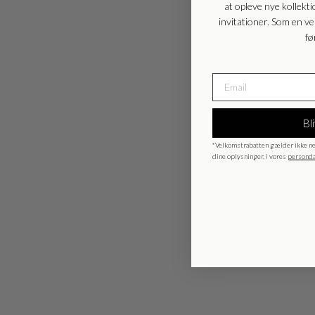
at opleve nye kollekti
invitationer. Som en v
fø
Bl
*Velkomstrabatten gælder ikke ne
dine oplysninger, i vores
personda
BeckiaBBZalia bukser - Morel