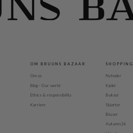
OM BRUUNS BAZAAR
SHOPPIN
Om os
Nyheder
Blog - Our world
Kjoler
Ethics & responsibility
Bukser
Karriere
Skjorter
Bluser
Autumn26