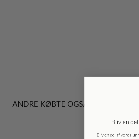
ANDRE KØBTE OGSÅ
Bliv en del
UDSALG
Bliv en del af vores uni