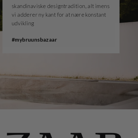
skandinaviske designtradition, alt imens
vi adderer ny kant for at nære konstant
udvikling
#mybruunsbazaar