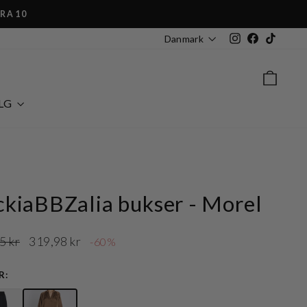
TRA10
Instagram
Facebook
TikTok
Danmark
KUR
LG
kiaBBZalia bukser - Morel
lpris
Udsalgspris
5 kr
319,98 kr
-60%
R: