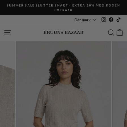
Fortsæt
SUMMER SALE SLUTTER SNART · EXTRA 10% MED KODEN
til
EXTRA10
Pause
indhold
slideshow
Instagram
Faceboo
Tik
Danmark
SIDE NAVIGATION
SØG
K