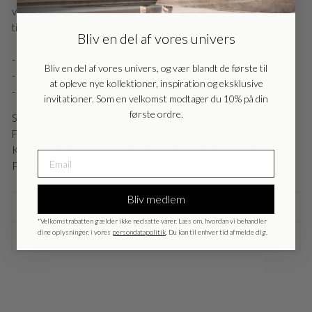
EU - EU
EUR
varme på køligere dage. Den ribbede tekstur og høje ribkant
tilføjer et strejf af sofistikation til ethvert outfit.
Bliv en del af vores univers
Nederlands - NL
EUR
- Løs pasform
Bliv en del af vores univers, og vær blandt de første til
- Perfekt til enhver lejlighed.
at opleve nye kollektioner, inspiration og eksklusive
Deutschland - DE
EUR
- Nem at style
invitationer. Som en velkomst modtager du 10% på din
første ordre.
Style nr.: BBW4059
Farve: Sand Melange
Kvalitet: 80% Viscose (LENZING™ ECOVERO™) 20%
Polyamide
Bliv medlem
FRAGTINFORMATION
*Velkomstrabatten gælder ikke nedsatte varer. Læs om, hvordan vi behandler
dine oplysninger, i vores
persondatapolitik
. Du kan til enhver tid afmelde dig.
HAR DU SPØRGSMÅL TIL VAREN?