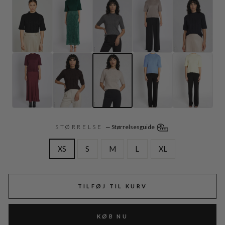
STØRRELSE
—
Størrelsesguide
XS
S
M
L
XL
TILFØJ TIL KURV
KØB NU