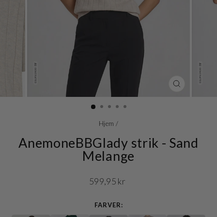
LUK
(ESC)
Hjem
/
AnemoneBBGlady strik - Sand
Melange
Normalpris
599,95 kr
FARVER: