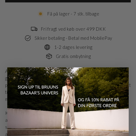
Få på lager - 7 stk. tilbage
Fri fragt ved køb over 499 DKK
Sikker betaling - Betal med MobilePay
1-2 dages levering
Gratis ombytning
AnemoneBBGlady Knit er en alsidigt tilføjelse til din
garderobe, der tilbyder både stil og komfort. Med sin løse
pasform og korte ærmer er denne strikkede sweater perfekt
til hverdagsbrug, uanset om du løber ærinder eller mødes
med veninder til frokost.
Kombinér AnemoneBBGlady Knit med højtaljede jeans og
ankelstøvler for et afslappet, men chic look. Tilføj en
Danmark - DK
DKK
statement halskæde for at klæde det op til
aftenbegivenheder eller læg det over en kjole for ekstra