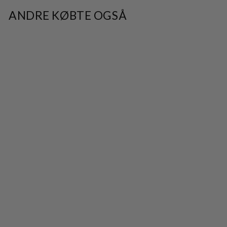
ANDRE KØBTE OGSÅ
AnemoneBBGlady
strik - Sand
Melange
599,95 kr