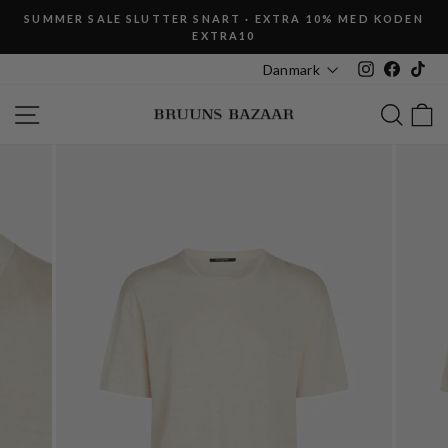
Fortsæt
SUMMER SALE SLUTTER SNART · EXTRA 10% MED KODEN
til
EXTRA10
Pause
indhold
slideshow
Instagram
Faceboo
Tik
Danmark
SIDE NAVIGATION
SØG
K