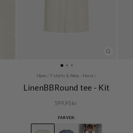
LUK
(ESC)
Hjem
/
T-shirts & Polos - Herre
/
LinenBBRound tee - Kit
Normalpris
599,95 kr
FARVER: