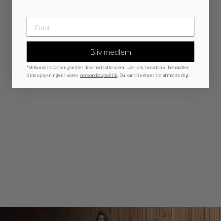
Bliv medlem
*Velkomstrabatten gælder ikke nedsatte varer. Læs om, hvordan vi behandler
dine oplysninger, i vores
persondatapolitik
. Du kan til enhver tid afmelde dig.
LinenBBRound tee
- Kit
599,95 kr