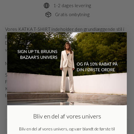
1-2 dages levering
Gratis ombytning
Vores KATKA T-SHIRT indeholder den grundlæggende stil i
garderobehylden.
Den er produceret i blød og høj kvalitet der tåler almindelig
vask uden at miste pasform og følelse.
Modellen er 175cm høj og iført str. 36/S
Style nr.: BBW1072N
Farve: Black
Danmark - DK
DKK
Kvalitet: 100% Lyocell (TENCEL™ Lyocell) - TENCEL™ is a
trademark of Lenzing AG
EU - EU
EUR
FRAGTINFORMATION
Bliv en del af vores univers
Nederlands - NL
EUR
HAR DU SPØRGSMÅL TIL VAREN?
Bliv en del af vores univers, og vær blandt de første til