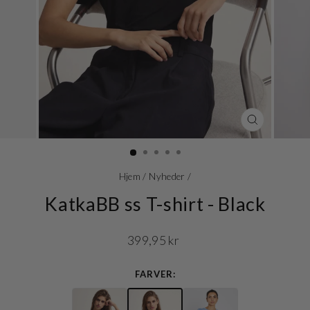
LUK
(ESC)
Hjem
/
Nyheder
/
KatkaBB ss T-shirt - Black
Normalpris
399,95 kr
FARVER: