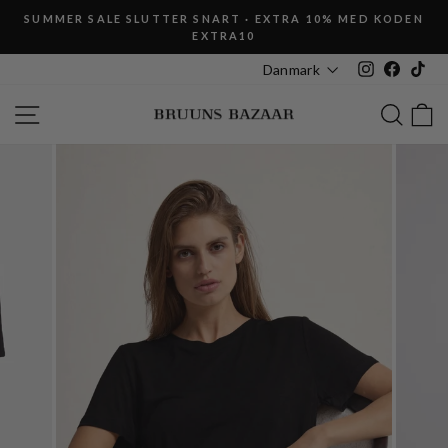
Fortsæt
SUMMER SALE SLUTTER SNART · EXTRA 10% MED KODEN
til
EXTRA10
Pause
indhold
slideshow
Instagram
Faceboo
Tik
Danmark
SIDE NAVIGATION
SØG
K