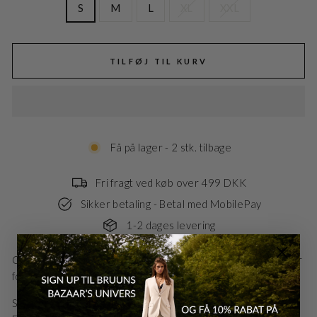
S
M
L
XL
XXL
TILFØJ TIL KURV
Få på lager - 2 stk. tilbage
Fri fragt ved køb over 499 DKK
Sikker betaling - Betal med MobilePay
1-2 dages levering
Cool printet herreskjorte. Skjorten er designet med knapper
foran, knaplukning ved ærmer og har en normal pasform.
Style nr.: BBM2402