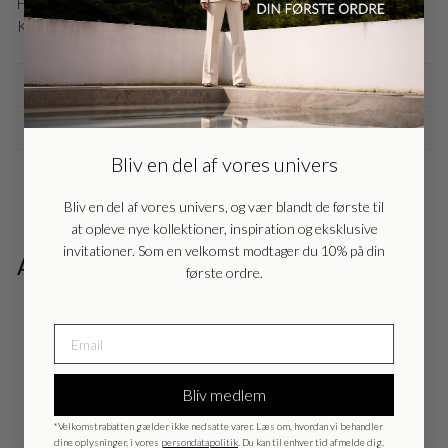
Farve: Black logostripe
Kvalitet: 70% Cotton 30% Lyocell (TENCEL™)
Danmark - DK
DKK
FRAGTINFORMATION
EU - EU
EUR
HAR DU SPØRGSMÅL TIL VAREN?
Bliv en del af vores univers
Nederlands - NL
EUR
Bliv en del af vores univers, og vær blandt de første til
at opleve nye kollektioner, inspiration og eksklusive
Deutschland - DE
EUR
invitationer. Som en velkomst modtager du 10% på din
ANDRE KØBTE OGSÅ
første ordre.
UDSALG
Bliv medlem
*Velkomstrabatten gælder ikke nedsatte varer. Læs om, hvordan vi behandler
dine oplysninger, i vores
persondatapolitik
. Du kan til enhver tid afmelde dig.