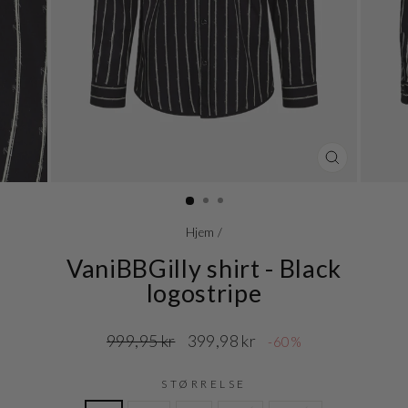
LUK
(ESC)
Hjem
/
VaniBBGilly shirt - Black
logostripe
Normalpris
Udsalgspris
999,95 kr
399,98 kr
-60%
STØRRELSE