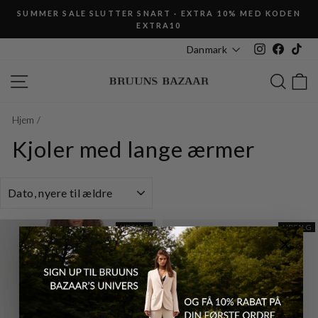
Fortsæt
SUMMER SALE SLUTTER SNART · EXTRA 10% MED KODEN
til
EXTRA10
Pause
indhold
slideshow
Instagram
Faceboo
Tik
Danmark
SIDE NAVIGATION
SØG
K
Hjem
/
Kjoler med lange ærmer
SORTERING
UDSALG
UDSALG