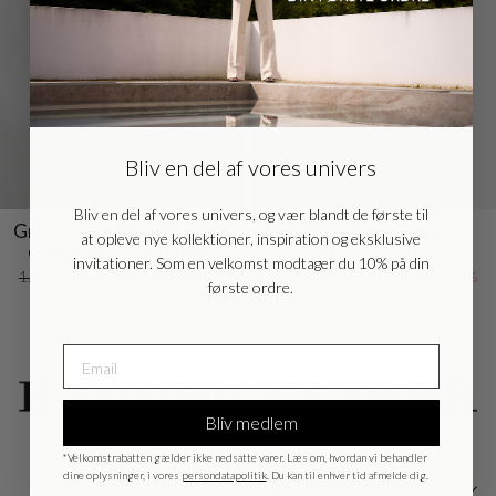
Danmark - DK
DKK
EU - EU
EUR
Bliv en del af vores univers
Nederlands - NL
EUR
Bliv en del af vores univers, og vær blandt de første til
GroundberryBBMaggie
CoconutBBChanella
at opleve nye kollektioner, inspiration og eksklusive
Deutschland - DE
EUR
dress - Black w silver
dress - Black
invitationer. Som en velkomst modtager du 10% på din
Normalpris
Udsalgspris
Normalpris
Udsalgspris
1.199,95 kr
479,98 kr
-60%
1.799,95 kr
719,98 kr
-60%
første ordre.
Bliv medlem
*Velkomstrabatten gælder ikke nedsatte varer. Læs om, hvordan vi behandler
dine oplysninger, i vores
persondatapolitik
. Du kan til enhver tid afmelde dig.
HJÆLP & KONTAKT