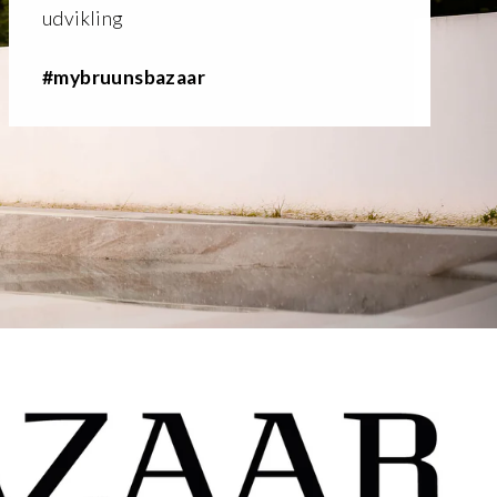
udvikling
#mybruunsbazaar