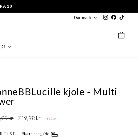
TRA10
Instagram
Facebook
TikTok
Danmark
KUR
LG
nneBBLucille kjole - Multi
ower
lpris
Udsalgspris
,95 kr
719,98 kr
-60%
RRELSE
—
Størrelsesguide