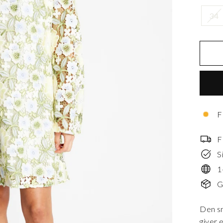
34
F
F
S
1
G
Den sm
giver 