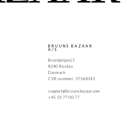
G
BRUUNS BAZAAR
A/S
Brunbjergvej 5
8240 Risskov
Danmark
CVR-nummer: 37568341
support@bruunsbazaar.com
+45 33 77 00 77