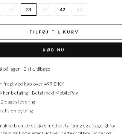
36
38
40
42
44
TILFØJ TIL KURV
KØB NU
å på lager - 2 stk. tilbage
ri fragt ved køb over 499 DKK
ikker betaling - Betal med MobilePay
-2 dages levering
ratis ombytning
ukke blomstret kjole med let taljering og aftageligt for
et feminint og elegant udtryk, perfekt til bryllupper og