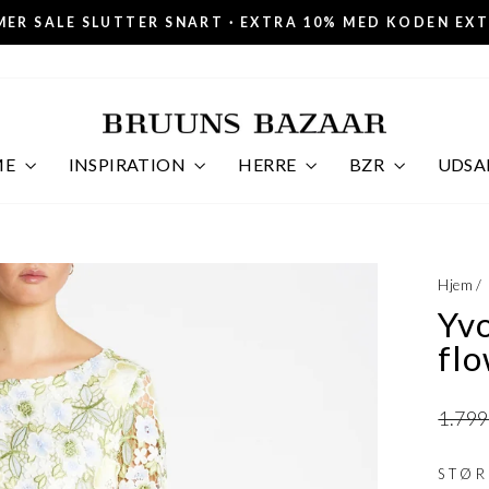
ER SALE SLUTTER SNART · EXTRA 10% MED KODEN EX
Pause
slideshow
ME
INSPIRATION
HERRE
BZR
UDSA
Hjem
/
Yvo
fl
Norma
1.799
STØ