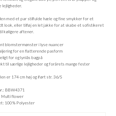
e lejligheder.
den med et par stilfulde hæle og fine smykker for et
t look, eller tilføj en let jakke for at skabe et sofistikeret
il køligere aftener.
ant blomstermønster i lyse nuancer
taljering for en flatterende pasform
eligt for og lynlås bagpå
ekt til særlige lejligheder og forårets mange fester
en er 174 cm høj og iført str. 36/S
 nr.: BBW4371
 Multi flower
et: 100% Polyester