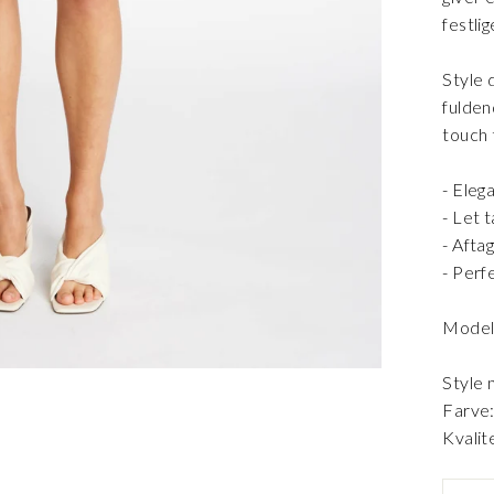
festlig
Style 
fuldend
touch t
- Eleg
- Let 
- Aftag
- Perf
Modell
Style
Farve:
Kvalit