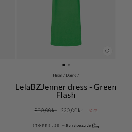
LUK
(ESC)
Hjem
/
Dame
/
LelaBZJenner dress - Green
Flash
Normalpris
Udsalgspris
800,00 kr
320,00 kr
-60%
STØRRELSE
—
Størrelsesguide