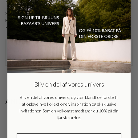
Kjolen kan også vendes om så udskæringen er på ryggen.
Style nr.: BZR1194
Farve: Green Flash
Kvalitet: 80% Viscose 20% Nylon
FRAGTINFORMATION
Danmark - DK
DKK
HAR DU SPØRGSMÅL TIL VAREN?
EU - EU
EUR
Bliv en del af vores univers
Nederlands - NL
EUR
Bliv en del af vores univers, og vær blandt de første til
ANDRE KØBTE OGSÅ
at opleve nye kollektioner, inspiration og eksklusive
Deutschland - DE
EUR
invitationer. Som en velkomst modtager du 10% på din
første ordre.
UDSALG