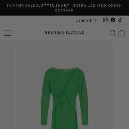
Fortsæt
SUMMER SALE SLUTTER SNART · EXTRA 10% MED KODEN
til
EXTRA10
Pause
indhold
slideshow
Instagram
Faceboo
Tik
Danmark
SIDE NAVIGATION
SØG
K