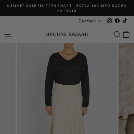
Fortsæt
SUMMER SALE SLUTTER SNART · EXTRA 10% MED KODEN
til
EXTRA10
Pause
indhold
slideshow
Instagram
Faceboo
Tik
Danmark
SIDE NAVIGATION
SØG
K