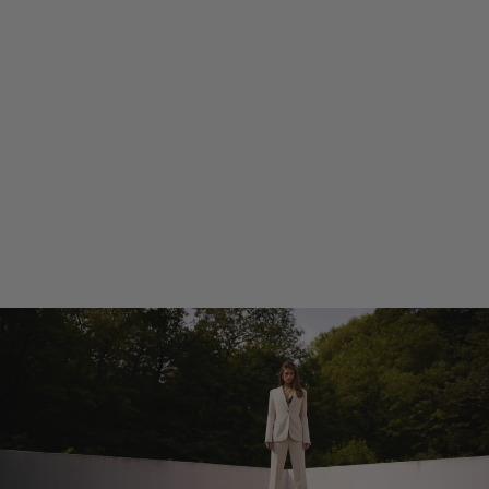
VeganiBBImma
nederdel - Chateau
Grey
999,95 kr