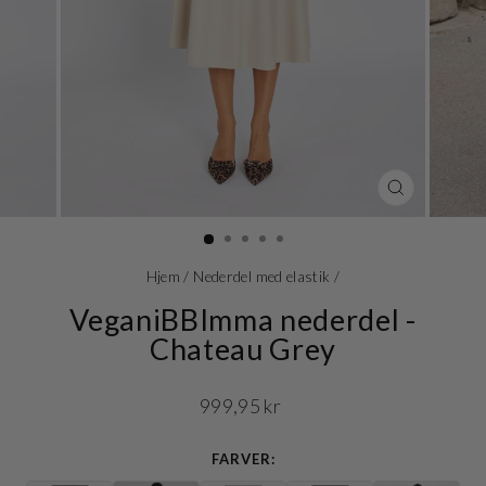
LUK
(ESC)
Hjem
/
Nederdel med elastik
/
VeganiBBImma nederdel -
Chateau Grey
Normalpris
999,95 kr
FARVER: