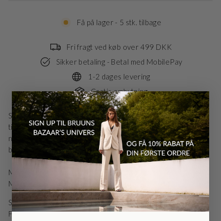
Få på lager - 5 stk. tilbage
Fri fragt ved køb over 499 DKK
Sikker betaling - Betal med MobilePay
1-2 dages levering
Gratis ombytning
Stilet knælang nederdel i lavet i vegansk læder med
tilhørende bælte. Nederdelen har en elegant a-form og kan
nemt styles med en strik i hverdagen og en bluse til festlige
begivenheder.
Model 1: (opsat hår) er 175cm høj og iført str. 36/S
Model 2: (løst hår) er 172cm høj og iført str. 36/S
Danmark - DK
DKK
Style nr.: BBW3073N
Farve: Chateau Grey
EU - EU
EUR