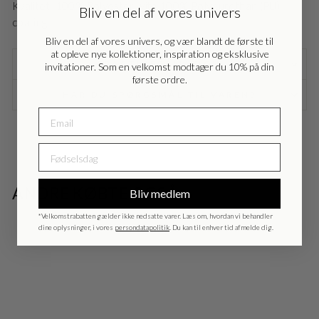
Kvalitet: 100% Polyester with 100% Polyeurethan (PU)
Bliv en del af vores univers
coating
Nederlands - NL
EUR
Bliv en del af vores univers, og vær blandt de første til
at opleve nye kollektioner, inspiration og eksklusive
FRAGTINFORMATION
invitationer. Som en velkomst modtager du 10% på din
Deutschland - DE
EUR
første ordre.
HAR DU SPØRGSMÅL TIL VAREN?
FØDSELSDAG
ANDRE KØBTE OGSÅ
Bliv medlem
*Velkomstrabatten gælder ikke nedsatte varer. Læs om, hvordan vi behandler
dine oplysninger, i vores
persondatapolitik
. Du kan til enhver tid afmelde dig.