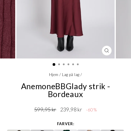
LUK
(ESC)
Hjem
/
Lag på lag
/
AnemoneBBGlady strik -
Bordeaux
Normalpris
Udsalgspris
599,95 kr
239,98 kr
-60%
FARVER: