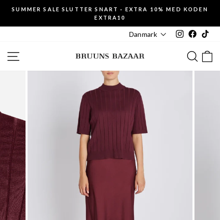
Fortsæt
SUMMER SALE SLUTTER SNART · EXTRA 10% MED KODEN
til
EXTRA10
Pause
indhold
slideshow
Instagram
Faceboo
Tik
Danmark
SIDE NAVIGATION
SØG
K