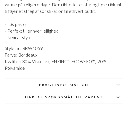
varme på køligere dage. Den ribbede tekstur og høje ribkant
Danmark - DK
DKK
tilføjer et strejf af sofistikation til ethvert outfit.
EU - EU
EUR
- Løs pasform
- Perfekt til enhver lejlighed.
- Nem at style
Nederlands - NL
EUR
Style nr.: BBW4059
Farve: Bordeaux
Deutschland - DE
EUR
Kvalitet: 80% Viscose (LENZING™ ECOVERO™) 20%
Polyamide
FRAGTINFORMATION
HAR DU SPØRGSMÅL TIL VAREN?