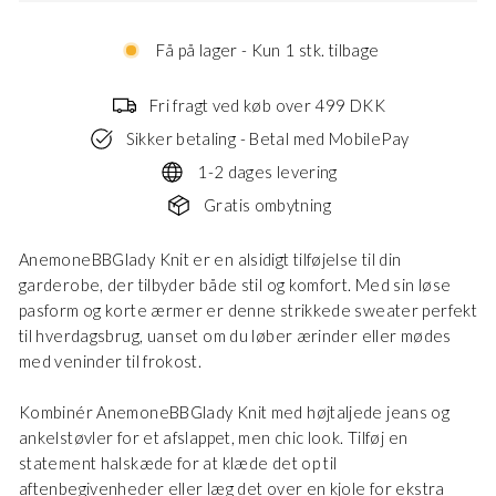
Få på lager - Kun 1 stk. tilbage
Fri fragt ved køb over 499 DKK
Sikker betaling - Betal med MobilePay
1-2 dages levering
Gratis ombytning
AnemoneBBGlady Knit er en alsidigt tilføjelse til din
garderobe, der tilbyder både stil og komfort. Med sin løse
pasform og korte ærmer er denne strikkede sweater perfekt
til hverdagsbrug, uanset om du løber ærinder eller mødes
med veninder til frokost.
Kombinér AnemoneBBGlady Knit med højtaljede jeans og
ankelstøvler for et afslappet, men chic look. Tilføj en
statement halskæde for at klæde det op til
aftenbegivenheder eller læg det over en kjole for ekstra