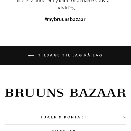
imens vi adderer ny kant for at nære konstant
udvikling
#mybruunsbazaar
TILBAGE TIL LAG PÅ LAG
HJÆLP & KONTAKT