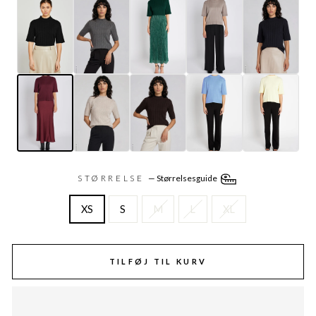
STØRRELSE
—
Størrelsesguide
XS
S
M
L
XL
TILFØJ TIL KURV