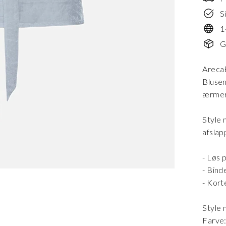
S
1
G
ArecaB
Blusen
ærmer 
Style 
afslapp
- Løs 
- Bind
- Kor
Style
Farve: