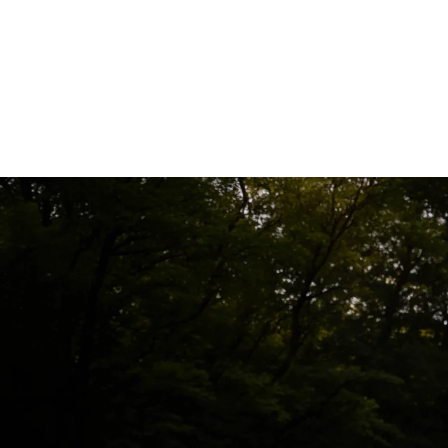
blue
699,95 kr