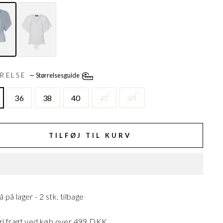
RRELSE
—
Størrelsesguide
36
38
40
42
44
TILFØJ TIL KURV
å på lager - 2 stk. tilbage
ri fragt ved køb over 499 DKK