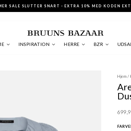
ER SALE SLUTTER SNART · EXTRA 10% MED KODEN EX
Pause
slideshow
ME
INSPIRATION
HERRE
BZR
UDSA
Hjem
/
Are
Dus
Norma
699,9
FARVE