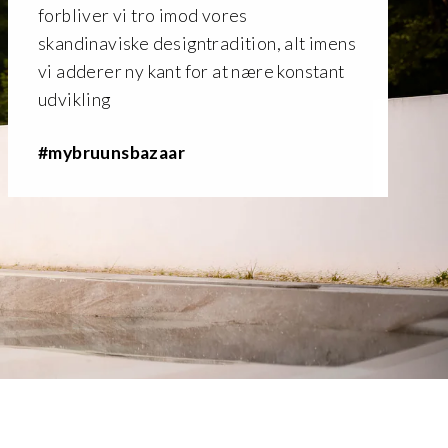
forbliver vi tro imod vores
skandinaviske designtradition, alt imens
vi adderer ny kant for at nære konstant
udvikling
#mybruunsbazaar