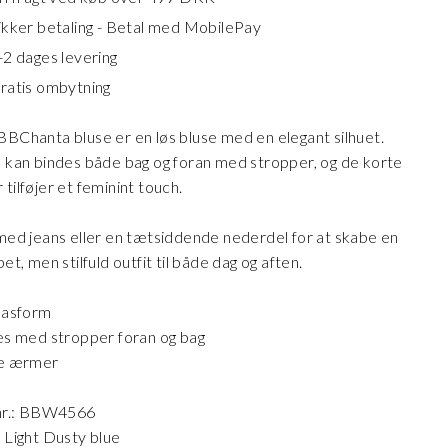
ikker betaling - Betal med MobilePay
-2 dages levering
ratis ombytning
BChanta bluse er en løs bluse med en elegant silhuet.
 kan bindes både bag og foran med stropper, og de korte
tilføjer et feminint touch.
med jeans eller en tætsiddende nederdel for at skabe en
et, men stilfuld outfit til både dag og aften.
pasform
es med stropper foran og bag
te ærmer
 nr.: BBW4566
 Light Dusty blue