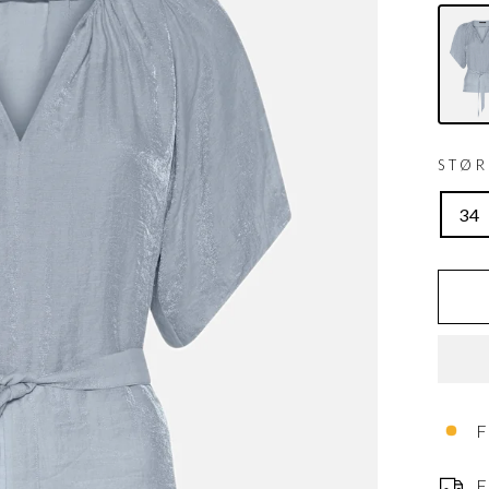
STØ
34
F
F